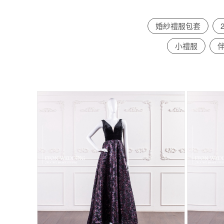
婚紗禮服包套
小禮服