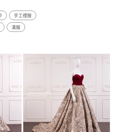
紗
手工禮服
漢服