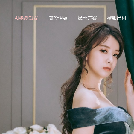
AI婚紗試穿
關於伊頓
攝影方案
禮服出租