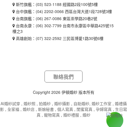
新竹旗艦：(03) 523-1188 經國路2段100號5樓
台中旗艦：(04) 2202-0066 西區台灣大道1段728號3樓
台南旗艦：(06) 267-0086 東區崇學路20巷2號
台南永康：(06) 302-7799 台南市永康區中華路425號15
樓之3
高雄創始：(07) 322-2592 三民區博愛1路30號6樓
聯絡我們
Copyright 2026 伊頓婚紗 版本所有
AI婚紗試穿
,
婚紗照
,
拍婚紗
,
婚紗攝影
,
自助婚紗
,
婚紗工作室
,
婚禮攝
影
,
全家福
,
婚紗店
,
新娘秘書
,
個人寫真
,
閨蜜寫真
,
孕婦寫真
,
生日寫
真
,
寵物寫真
,
婚紗禮服
,
婚紗