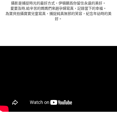
攝影是捕捉時光的最好方式，伊頓願爲你留住永遠的美好。
愛要及時,給辛苦的媽媽們來趟孕婦寫真，記錄當下的幸福。
為寶貝拍攝寶寶兒童寫真，捕捉純真無邪的笑容，紀念年幼時的美
好。