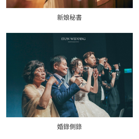
新娘秘書
婚錄側錄