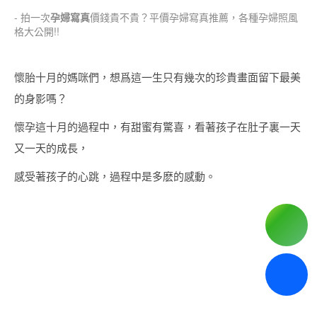
- 拍一次
孕婦寫真
價錢貴不貴？平價孕婦寫真推薦，各種孕婦照風
格大公開!!
懷胎十月的媽咪們，想爲這一生只有幾次的珍貴畫面留下最美
的身影嗎？
懷孕這十月的過程中，有甜蜜有驚喜，看著孩子在肚子裏一天
又一天的成長，
感受著孩子的心跳，過程中是多麽的感動。