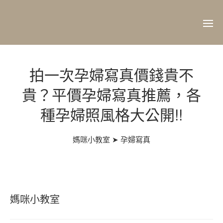
拍一次孕婦寫真價錢貴不
貴？平價孕婦寫真推薦，各
種孕婦照風格大公開!!
媽咪小教室 ➤ 孕婦寫真
媽咪小教室